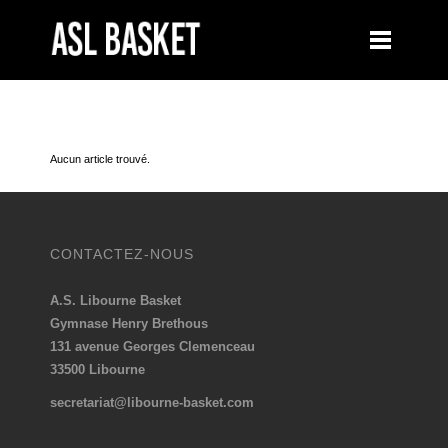
INSCRIPTION TAG
Aucun article trouvé.
CONTACTEZ-NOUS
A.S. Libourne Basket
Gymnase Henry Brethous
131 avenue Georges Clemenceau
33500 Libourne
secretariat@libourne-basket.com