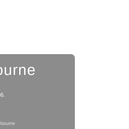
ourne
66.
ibourne