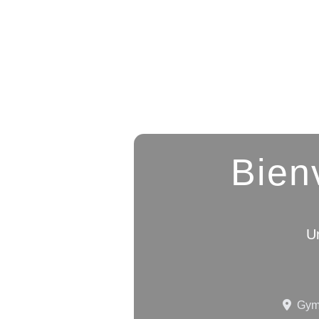
Bien
Un
Gymn