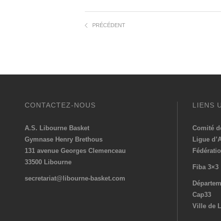
PRÉCÉDENT
CONTACTEZ-NOUS
LIENS 
A.S. Libourne Basket
Comité d
Gymnase Henry Brethous
Ligue d’
131 avenue Georges Clemenceau
Fédératio
33500 Libourne
Fiba 3×3
secretariat@libourne-basket.com
Départem
Cap33
Ville de 