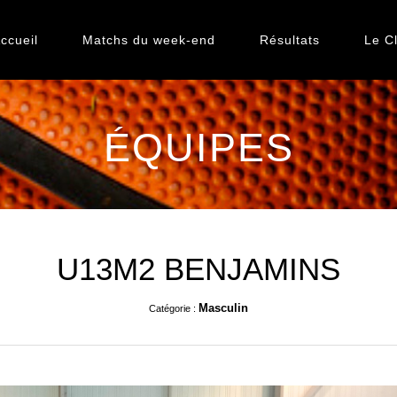
ccueil
Matchs du week-end
Résultats
Le C
ÉQUIPES
U13M2 BENJAMINS
Masculin
Catégorie :