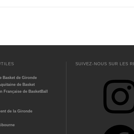
UTILES
SUIVEZ-NOUS SUR LES R
Instagram
e Basket de Gironde
Aquitaine de Basket
n Française de BasketBall
ent de la Gironde
Facebook
Libourne