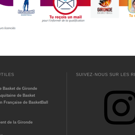
UTILES
SUIVEZ-NOUS SUR LES R
Instagram
e Basket de Gironde
Aquitaine de Basket
n Française de BasketBall
ent de la Gironde