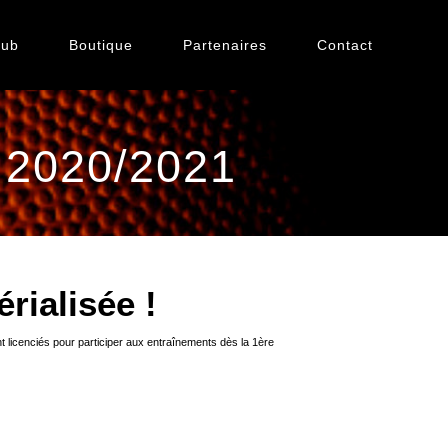
lub
Boutique
Partenaires
Contact
2020/2021
rialisée !
nt licenciés pour participer aux entraînements dès la 1ère