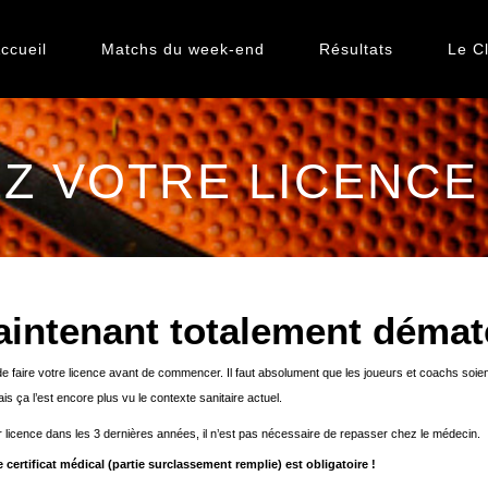
ccueil
Matchs du week-end
Résultats
Le C
 VOTRE LICENCE 
aintenant totalement dématé
 de faire votre licence avant de commencer.
Il faut absolument que les joueurs et coachs soie
s ça l’est encore plus vu le contexte sanitaire actuel.
eur licence dans les 3 dernières années, il n’est pas nécessaire de repasser chez le médecin.
ertificat médical (partie surclassement remplie) est obligatoire !