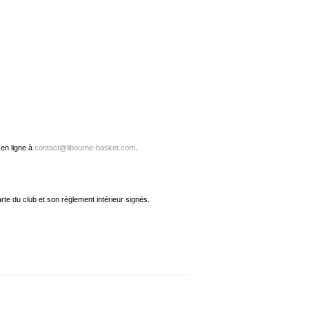
 en ligne à
contact@libourne-basket.com
.
arte du club et son règlement intérieur signés.